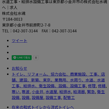
水道工事・給排水設備工事は東京都小金井市の株式会社水魂
へ｜求人
株式会社水魂
〒184-0013
東京都小金井市前原町2-7-8
TEL：042-307-3144 FAX：042-307-3144
ツイート
お知らせ
トイレ、リフォーム、協力会社、商業施設、工事、店
舗、建設、新築、東京、業務用、水周り、水道、水道
工事、給排水、衛生設備、設備、設備工事
,
修理
,
修繕
,
寒い
,
寒波
,
小金井
,
水道屋
,
給排水
,
給湯器
,
緊急
,
衛生
設備
,
設備
,
設備屋
,
設備工事
,
配管工
在来の和式トイレから洋式トイレへ