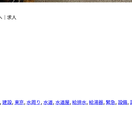
へ｜求人
,
建設
,
東京
,
水周り
,
水道
,
水道屋
,
給排水
,
給湯器
,
緊急
,
設備
,