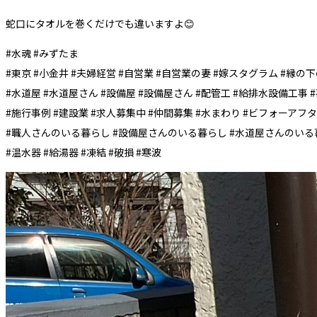
蛇口にタオルを巻くだけでも違いますよ😊
#水魂 #みずたま
#東京 #小金井 #夫婦経営 #自営業 #自営業の妻 #嫁スタグラム #縁
#水道屋 #水道屋さん #設備屋 #設備屋さん #配管工 #給排水設備工事 
#施行事例 #建設業 #求人募集中 #仲間募集 #水まわり #ビフォーアフ
#職人さんのいる暮らし #設備屋さんのいる暮らし #水道屋さんのいる
#温水器 #給湯器 #凍結 #破損 #寒波