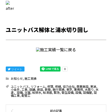
after
ユニットバス解体と湯水切り回し
ツイート
お知らせ
,
施工実績
ユニットバス
,
リフォーム
,
修理
,
修繕
,
協力会社
,
商業施設
,
寒波
,
小金井
,
工事
,
店舗
,
建設
,
新築
,
施行実績
,
東京
,
業務用
,
水周り
,
水
道，設備
,
浴室
,
給排水
,
給湯器
,
緊急
,
衛生設備
,
設備
,
設備屋
,
設
備工事
,
配管工