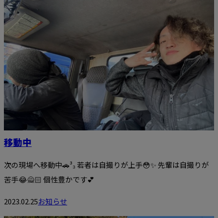
移動中
次の現場へ移動中🚗³₃ 若者は自撮りが上手😳✨ 先輩は自撮りが
苦手😂🙅🏻 個性豊かです💕
2023.02.25
お知らせ